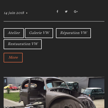
F
T
G
14 juin 2018
a
w
o
c
i
o
e
t
g
b
t
l
Atelier
Galerie VW
Réparation VW
o
e
e
o
r
+
Restauration VW
k
More