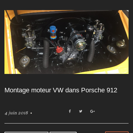
Montage moteur VW dans Porsche 912
F
T
G
4 juin 2018
a
w
o
c
i
o
e
t
g