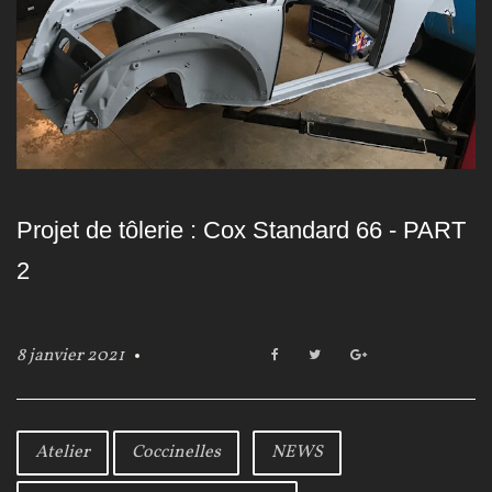
r
:
Projet de tôlerie : Cox Standard 66 - PART
8
2
j
8 janvier 2021
F
T
G
a
w
o
a
c
i
o
e
t
g
b
t
l
Atelier
Coccinelles
NEWS
n
o
e
e
o
r
+