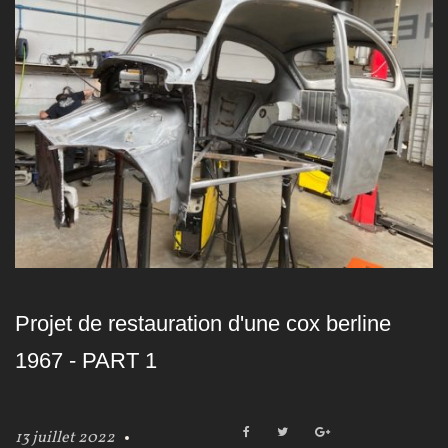
o
u
r
:
1
3
j
u
Projet de restauration d'une cox berline
i
1967 - PART 1
l
l
F
T
G
13 juillet 2022