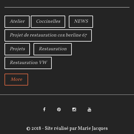
a
w
o
e
c
i
o
e
t
g
t
b
t
l
Atelier
Coccinelles
NEWS
o
e
e
2
o
r
+
Projet de restauration cox berline 67
k
0
2
Projets
Restauration
2
Restauration VW
More
F
P
I
Y
a
i
n
o
© 2018 - Site réalisé par
Marie Jacques