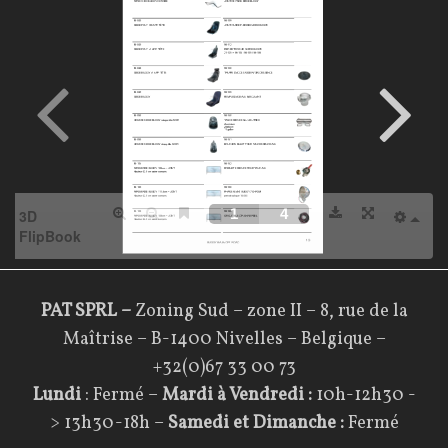
a
t
a
l
o
g
u
e
B
PAT SPRL –
Zoning Sud – zone II – 8, rue de la
Maîtrise – B-1400 Nivelles – Belgique –
u
+32(0)67 33 00 73
g
Lundi
: Fermé –
Mardi à Vendredi :
10h-12h30 -
g
> 13h30-18h –
Samedi et
Dimanche :
Fermé