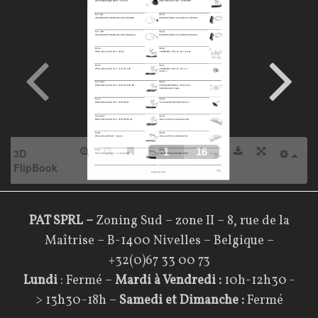
a
t
a
l
o
g
u
e
K
PAT SPRL –
Zoning Sud – zone II – 8, rue de la
Maîtrise – B-1400 Nivelles – Belgique –
A
+32(0)67 33 00 73
R
Lundi
: Fermé –
Mardi à Vendredi :
10h-12h30 -
M
> 13h30-18h –
Samedi et
Dimanche :
Fermé