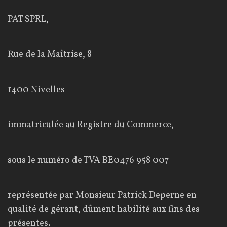
o
PAT SPRL,
n
d
Rue de la Maîtrise, 8
i
t
1400 Nivelles
i
o
immatriculée au Registre du Commerce,
n
s
sous le numéro de TVA BE0476 958 007
g
é
représentée par Monsieur Patrick Deperne en
qualité de gérant, dûment habilité aux fins des
n
présentes.