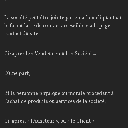
é
r
La société peut être jointe par email en cliquant sur
a
le formulaire de contact accessible via la page
contact du site.
l
e
Ci-après le « Vendeur » ou la « Société ».
s
d
D’une part,
e
v
Et la personne physique ou morale procédant à
e
l’achat de produits ou services de la société,
n
Ci-après, « l’Acheteur », ou « le Client »
t