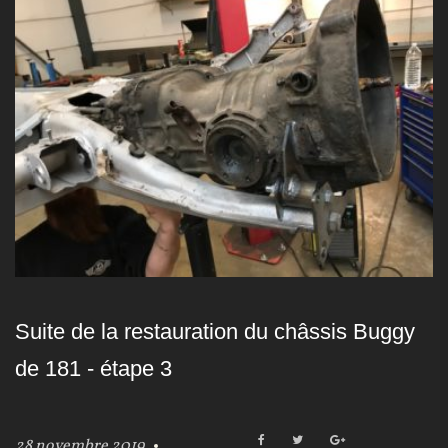
o
u
r
:
2
8
n
o
Suite de la restauration du châssis Buggy
v
de 181 - étape 3
e
m
F
T
G
28 novembre 2019