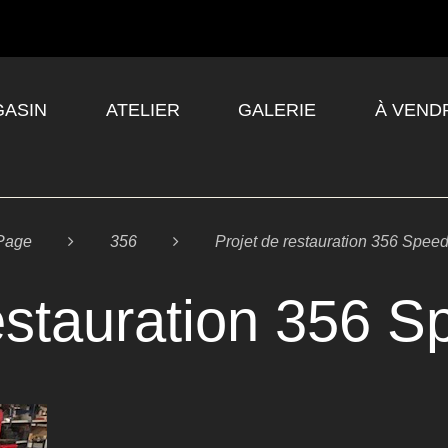
ASIN
ATELIER
GALERIE
À VEND
Page

356

Projet de restauration 356 Speed
estauration 356 S