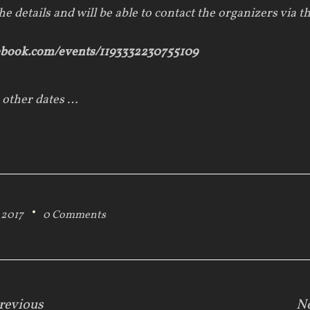
 the details and will be able to contact the organizers via
ebook.com/events/1193332230755109
 other dates …
 2017
0 Comments
revious
N