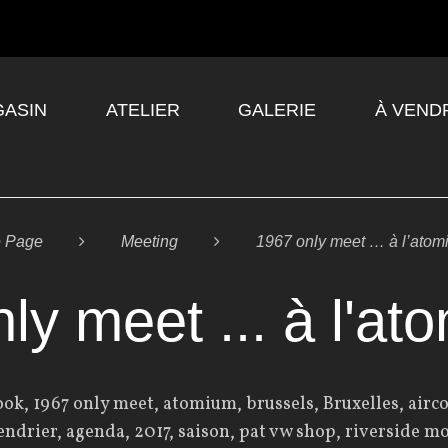
ASIN
ATELIER
GALERIE
À VEND
 Page

Meeting

1967 only meet … à l’ato
ly meet ... à l'ato