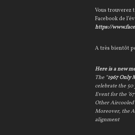
Vous trouverez t
Facebook de l’
https://www.fac
A très bientôt p
Here is a new me
The “
1967 Only 
celebrate the 50
Event for the ’6
Other Aircooled
Moreover, the Ato
alignment