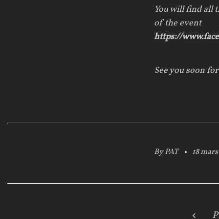
You will find all
of the event
https://www.fac
See you soon for
By
PAT
18 mars
P