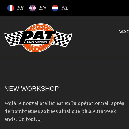
S
FR
EN
NL
k
i
p
MAG
t
o
c
o
n
t
e
J
NEW WORKSHOP
n
t
Voilà le nouvel atelier est enfin opérationnel, après
o
de nombreuses soirées ainsi que plusieurs week
ends. Un tout…
u