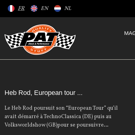
S
FR
EN
NL
k
i
p
MAG
t
o
c
o
n
t
e
J
Heb Rod, European tour ...
n
t
Le Heb Rod poursuit son “European Tour” qu’il
o
avait démarré à TechnoClassica (DE) puis au
Volksworldshow (GB)pour se poursuivre…
u