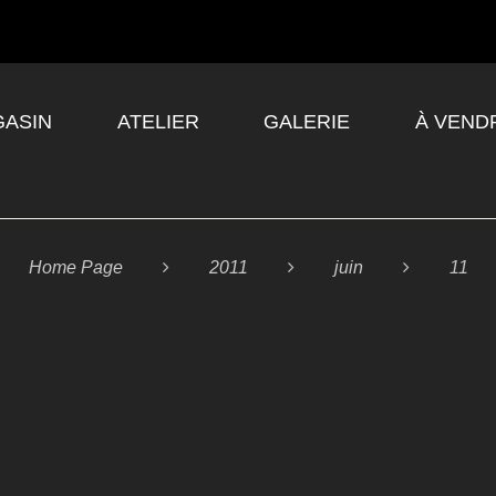
ASIN
ATELIER
GALERIE
À VEND
Home Page

2011

juin

11