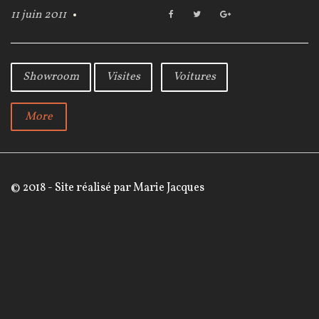
11 juin 2011
F
T
G
r
a
w
o
c
i
o
e
t
g
b
t
l
Showroom
Visites
Voitures
o
e
e
o
r
+
k
More
:
1
© 2018 - Site réalisé par
Marie Jacques
1
j
u