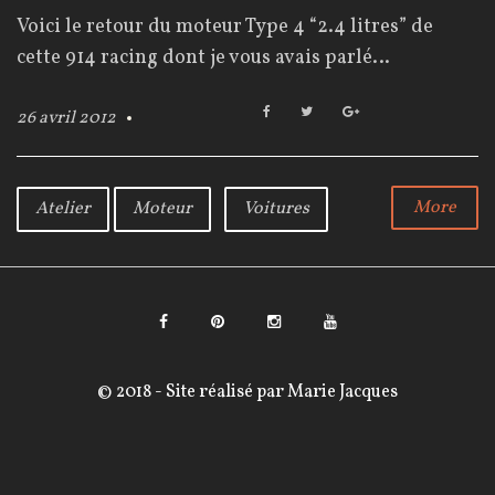
o
Voici le retour du moteur Type 4 “2.4 litres” de
u
cette 914 racing dont je vous avais parlé…
r
F
T
G
26 avril 2012
a
w
o
c
i
o
:
e
t
g
b
t
l
More
Atelier
Moteur
Voitures
2
o
e
e
o
r
+
6
k
a
v
F
P
I
Y
a
i
n
o
r
© 2018 - Site réalisé par
Marie Jacques
c
n
s
u
i
e
t
t
T
l
b
e
a
u