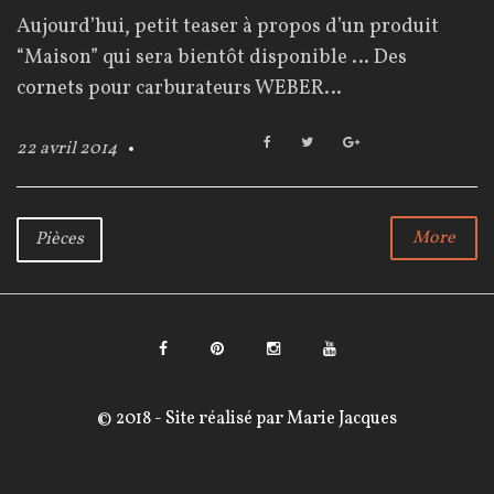
o
Aujourd’hui, petit teaser à propos d’un produit
u
“Maison” qui sera bientôt disponible … Des
r
cornets pour carburateurs WEBER…
F
T
G
22 avril 2014
a
w
o
:
c
i
o
e
t
g
2
b
t
l
More
Pièces
o
e
e
2
o
r
+
k
a
v
F
P
I
Y
r
a
i
n
o
© 2018 - Site réalisé par
Marie Jacques
i
c
n
s
u
l
e
t
t
T