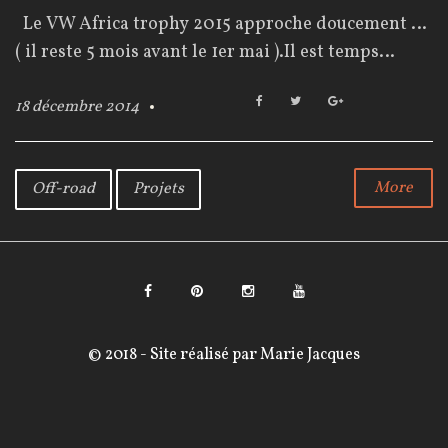
o
Le VW Africa trophy 2015 approche doucement …
u
( il reste 5 mois avant le 1er mai ).Il est temps…
r
F
T
G
18 décembre 2014
a
w
o
c
i
o
:
e
t
g
b
t
l
More
Off-road
Projets
1
o
e
e
o
r
+
8
k
d
é
F
P
I
Y
a
i
n
o
c
© 2018 - Site réalisé par
Marie Jacques
c
n
s
u
e
e
t
t
T
m
b
e
a
u