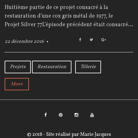
o
Huitième partie de ce projet consacré à la
u
restauration d’une cox gris métal de 1977, le
r
Projet Silver 77L’épisode précédent était consacré…
F
T
G
22 décembre 2016
a
w
o
:
c
i
o
e
t
g
2
b
t
l
Projets
Restauration
Tôlerie
o
e
e
2
o
r
+
k
d
More
é
c
e
F
P
I
Y
m
a
i
n
o
© 2018 - Site réalisé par
Marie Jacques