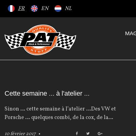
S
FR
EN
NL
k
i
p
MAG
t
o
c
o
n
t
e
J
Cette semaine ... à l'atelier ...
n
t
Sinon … cette semaine à l’atelier …Des VW et
o
Porsche … quelques combi, de la cox, de la…
u
10 février 2017
F
T
G