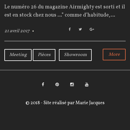
o
Le numéro 26 du magazine Airmighty est sorti et il
u
est en stock chez nous …” comme d’habitude,…
r
F
T
G
21 avril 2017
a
w
o
c
i
o
:
e
t
g
b
t
l
More
Meeting
Pièces
Showroom
2
o
e
e
o
r
+
1
k
a
v
F
P
I
Y
a
i
n
o
r
© 2018 - Site réalisé par
Marie Jacques
c
n
s
u
i
e
t
t
T
l
b
e
a
u