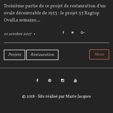
o
Troisième partie de ce projet de restauration d’un
u
ovale découvrable de 1953 : le projet 53 Ragtop
r
OvalLa semaine…
F
T
G
10 octobre 2017
a
w
o
:
c
i
o
e
t
g
1
b
t
l
More
Projets
Restauration
o
e
e
0
o
r
+
k
o
c
F
P
I
Y
t
a
i
n
o
© 2018 - Site réalisé par
Marie Jacques
o
c
n
s
u
b
e
t
t
T