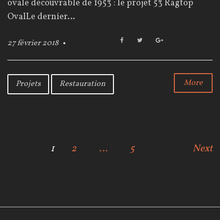
ovale découvrable de 1953 : le projet 53 Ragtop
OvalLe dernier…
F
T
G
27 février 2018
a
w
o
c
i
o
e
t
g
b
t
l
More
Projets
Restauration
o
e
e
o
r
+
k
N
1
2
…
5
Next
a
v
i