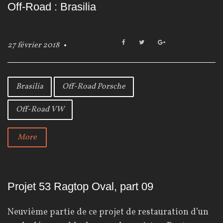
Off-Road : Brasilia
F
T
G
27 février 2018
a
w
o
c
i
o
e
t
g
b
t
l
Brasilia
Off-Road Porsche
o
e
e
o
r
+
Off-Road VW
k
More
Projet 53 Ragtop Oval, part 09
Neuvième partie de ce projet de restauration d’un