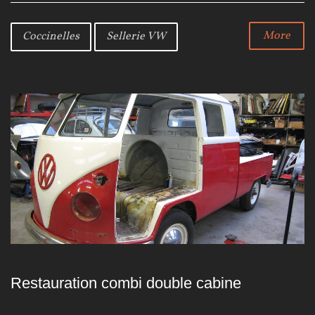
c
i
o
e
t
g
b
t
l
More
Coccinelles
Sellerie VW
o
e
e
o
r
+
k
Restauration combi double cabine