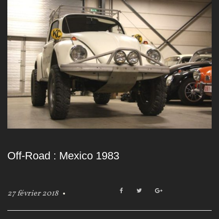
Off-Road : Mexico 1983
F
T
G
27 février 2018
a
w
o
c
i
o
e
t
g