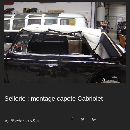
Sellerie : montage capote Cabriolet
F
T
G
27 février 2018
a
w
o