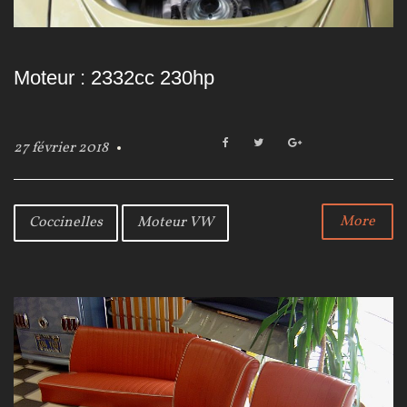
Moteur : 2332cc 230hp
F
T
G
27 février 2018
a
w
o
c
i
o
e
t
g
b
t
l
More
Coccinelles
Moteur VW
o
e
e
o
r
+
k