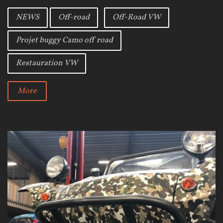
e
t
g
f
b
t
l
NEWS
Off-road
Off-Road VW
o
e
e
-
o
r
+
Projet buggy Camo off road
k
R
o
Restauration VW
a
More
d
V
W