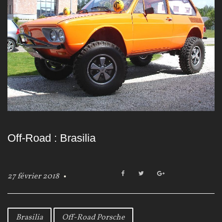
Off-Road : Brasilia
F
T
G
27 février 2018
a
w
o
c
i
o
e
t
g
b
t
l
Brasilia
Off-Road Porsche
o
e
e