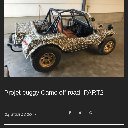
a
t
é
g
o
r
i
e
Projet buggy Camo off road- PART2
:
O
F
T
G
24 avril 2020
a
w
o
f
c
i
o