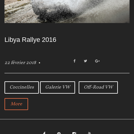
Libya Rallye 2016
F
T
G
22 février 2018
a
w
o
c
i
o
e
t
g
b
t
l
Coccinelles
Galerie VW
Off-Road VW
o
e
e
o
r
+
k
More