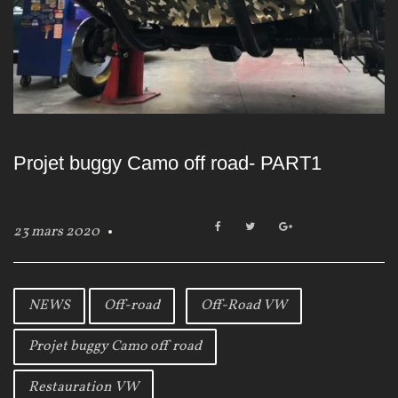
Projet buggy Camo off road- PART1
F
T
G
23 mars 2020
a
w
o
c
i
o
e
t
g
b
t
l
NEWS
Off-road
Off-Road VW
o
e
e
o
r
+
Projet buggy Camo off road
k
Restauration VW