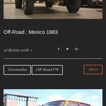
Off-Road : Mexico 1983
F
T
G
27 février 2018
a
w
o
c
i
o
e
t
g
b
t
l
More
Coccinelles
Off-Road VW
o
e
e
o
r
+
k