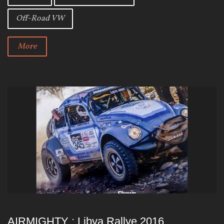
o
r
+
Off-Road VW
k
More
AIRMIGHTY : Libya Rallye 2016