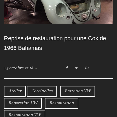
Reprise de restauration pour une Cox de
1966 Bahamas
23 octobre 2018
F
T
G
a
w
o
c
i
o
e
t
g
b
t
l
Atelier
Coccinelles
Entretien VW
o
e
e
o
r
+
Réparation VW
Restauration
k
Restauration VW