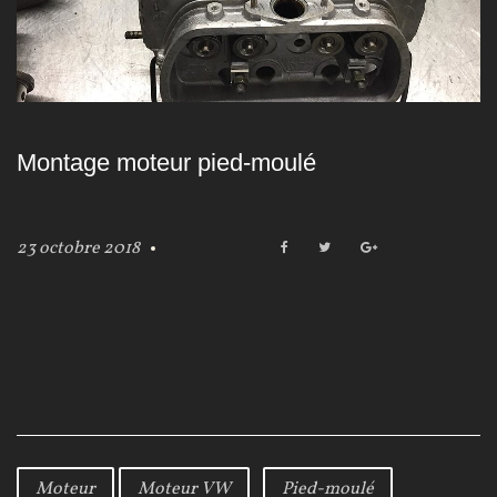
Montage moteur pied-moulé
23 octobre 2018
F
T
G
a
w
o
c
i
o
e
t
g
b
t
l
o
e
e
o
r
+
k
Moteur
Moteur VW
Pied-moulé