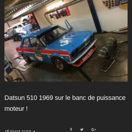
o
u
r
:
1
8
m
a
Datsun 510 1969 sur le banc de puissance
r
moteur !
s
2
F
T
G
18 mars 2019