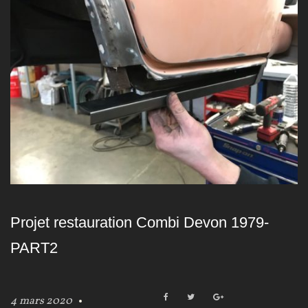
o
u
r
:
4
m
a
r
Projet restauration Combi Devon 1979-
s
PART2
2
0
F
T
G
4 mars 2020