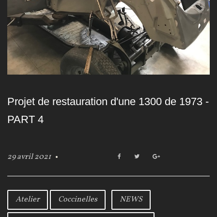
r
:
Projet de restauration d'une 1300 de 1973 -
2
PART 4
9
29 avril 2021
F
T
G
a
w
o
a
c
i
o
e
t
g
b
t
l
Atelier
Coccinelles
NEWS
v
o
e
e
o
r
+