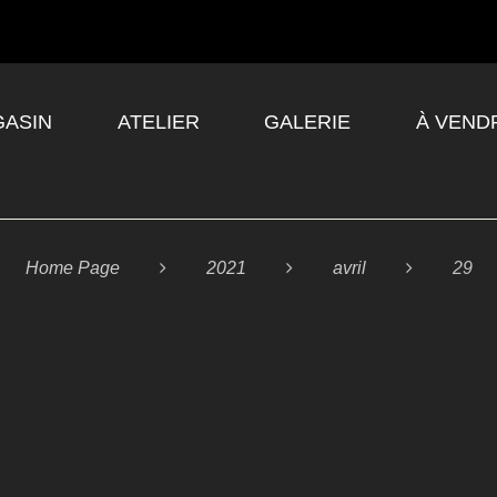
ASIN
ATELIER
GALERIE
À VEND
Home Page

2021

avril

29