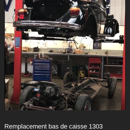
a
t
é
g
o
r
i
e
:
P
r
Remplacement bas de caisse 1303