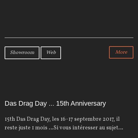
a
w
o
c
i
o
e
t
g
b
t
l
o
e
e
o
r
+
k
More
Showroom
Web
Das Drag Day ... 15th Anniversary
15th Das Drag Day, les 16-17 septembre 2017, il
reste juste 1 mois …Si vous intéresser au sujet…