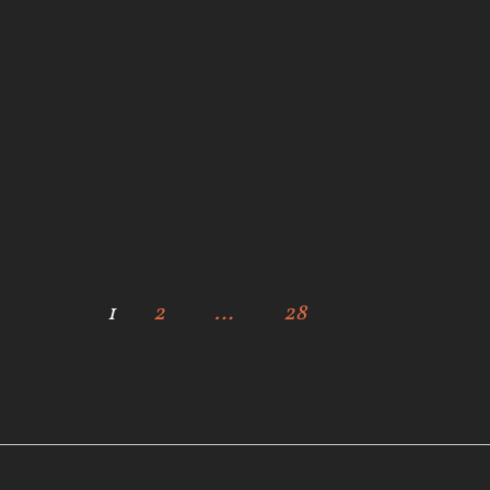
1
2
…
28