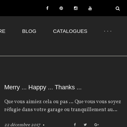
F
P
I
Y
a
i
n
o
RE
BLOG
c
CATALOGUES
n
s
u
· · ·
e
t
t
T
b
e
a
u
o
r
g
b
o
e
r
e
k
s
a
t
m
Merry ... Happy ... Thanks ...
Que vous aimiez cela ou pas … Que vous vous soyez
réfugie dans votre garage ou tranquillement au…
22 décembre 2017
F
T
G