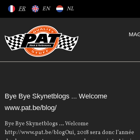
S
FR
EN
NL
k
i
p
MAG
t
o
c
o
n
t
e
C
Bye Bye Skynetblogs ... Welcome
n
www.pat.be/blog/
t
a
Bye Bye Skynetblogs … Welcome
http://www.pat.be/blogOui, 2018 sera donc l’année
t