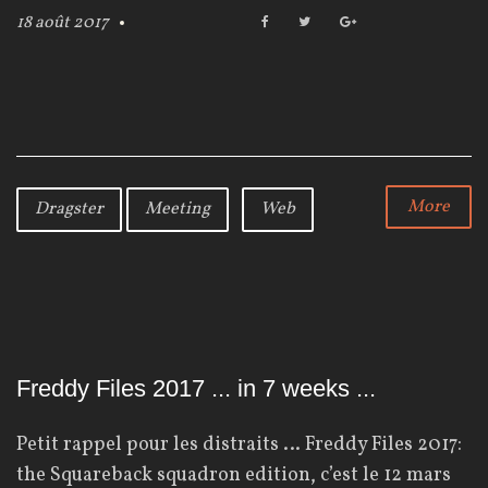
18 août 2017
F
T
G
a
w
o
c
i
o
e
t
g
b
t
l
o
e
e
o
r
+
k
More
Dragster
Meeting
Web
Freddy Files 2017 ... in 7 weeks ...
Petit rappel pour les distraits … Freddy Files 2017:
the Squareback squadron edition, c’est le 12 mars