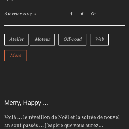
6 février 2017
F
T
G
a
w
o
c
i
o
e
t
g
b
t
l
Atelier
Moteur
Off-road
Web
o
e
e
o
r
+
k
More
Merry, Happy ...
Voilà … le réveillon de Noël et la soirée de nouvel
an sont passés … J’espère que vous aurez…