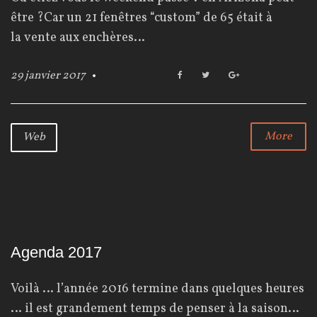
être ?Car un 21 fenêtres “custom” de 65 était à
la vente aux enchères…
29 janvier 2017
F
T
G
a
w
o
c
i
o
e
t
g
b
t
l
More
Web
o
e
e
o
r
+
k
Agenda 2017
Voilà … l’année 2016 termine dans quelques heures
… il est grandement temps de penser à la saison…