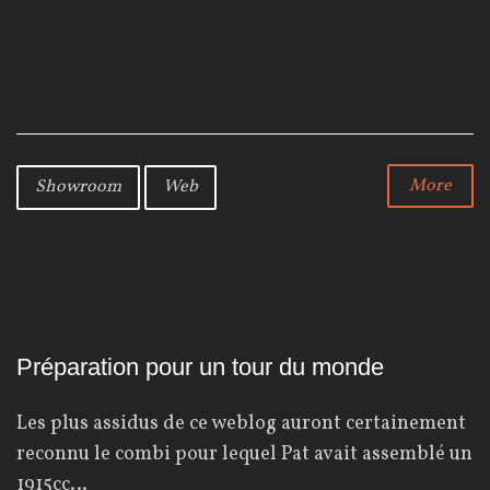
a
w
o
c
i
o
e
t
g
b
t
l
o
e
e
o
r
+
k
More
Showroom
Web
Préparation pour un tour du monde
Les plus assidus de ce weblog auront certainement
reconnu le combi pour lequel Pat avait assemblé un
1915cc…