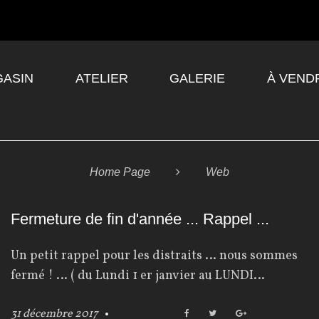
ASIN
ATELIER
GALERIE
À VEND
Home Page

Web
Fermeture de fin d'année ... Rappel ...
Un petit rappel pour les distraits … nous sommes
fermé ! … ( du Lundi 1 er janvier au LUNDI…
31 décembre 2017
F
T
G