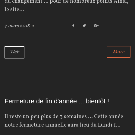
du changement … pour de nombreux points Ainsi,
le site…
é
7 mars 2018
F
T
G
g
a
w
o
c
i
o
e
t
g
b
t
l
o
More
Web
o
e
e
o
r
+
k
r
i
Fermeture de fin d'année ... bientôt !
e
Il reste un peu plus de 3 semaines … Cette année
notre fermeture annuelle aura lieu du Lundi 1…