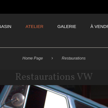
ASIN
ATELIER
GALERIE
À VEND
Home Page

Restaurations
Restaurations VW