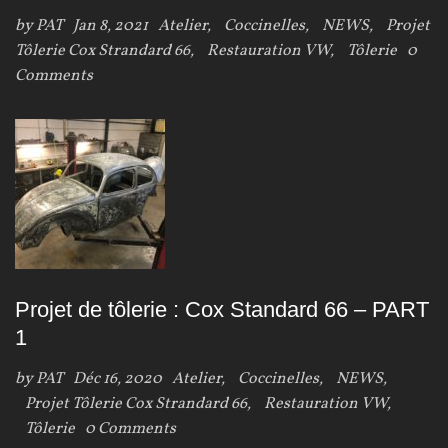
by
PAT
Jan 8, 2021
Atelier
,
Coccinelles
,
NEWS
,
Projet
Tôlerie Cox Strandard 66
,
Restauration VW
,
Tôlerie
0
Comments
Projet de tôlerie : Cox Standard 66 – PART
1
by
PAT
Déc 16, 2020
Atelier
,
Coccinelles
,
NEWS
,
Projet Tôlerie Cox Strandard 66
,
Restauration VW
,
Tôlerie
0 Comments