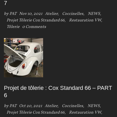
7
by
PAT
Nov 10, 2021
Atelier
,
Coccinelles
,
NEWS
,
Projet Tôlerie Cox Strandard 66
,
Restauration VW
,
Tôlerie
0 Comments
Projet de tôlerie : Cox Standard 66 – PART
6
by
PAT
Oct 20, 2021
Atelier
,
Coccinelles
,
NEWS
,
Projet Tôlerie Cox Strandard 66
,
Restauration VW
,