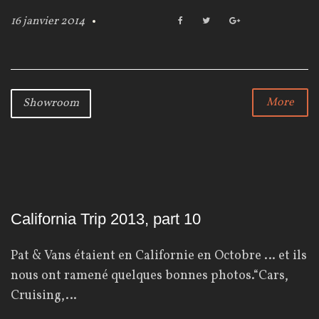
16 janvier 2014
F
T
G
a
w
o
c
i
o
e
t
g
b
t
l
o
e
e
More
Showroom
o
r
+
k
California Trip 2013, part 10
Pat & Vans étaient en Californie en Octobre … et ils
nous ont ramené quelques bonnes photos.“Cars,
Cruising,…