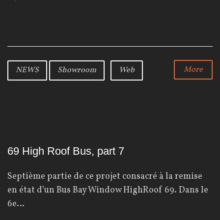
a
w
o
c
i
o
e
t
g
b
t
l
o
e
e
o
r
+
k
More
NEWS
Showroom
Web
69 High Roof Bus, part 7
Septième partie de ce projet consacré à la remise
en état d’un Bus Bay Window HighRoof 69. Dans le
6e…