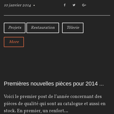
10 janvier 2014
F
T
G
a
w
o
c
i
o
e
t
g
b
t
l
Projets
Restauration
Tôlerie
o
e
e
o
r
+
k
More
Premières nouvelles pièces pour 2014 ...
Voici le premier post de l’année concernant des
pièces de qualité qui sont au catalogue et aussi en
stock. En premier, un renfort…