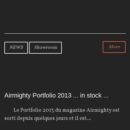
a
w
o
4
c
i
o
e
t
g
b
t
l
o
e
e
o
r
+
k
More
NEWS
Showroom
Airmighty Portfolio 2013 ... in stock ...
Le Portfolio 2013 du magazine Airmighty est
sorti depuis quelques jours et il est…