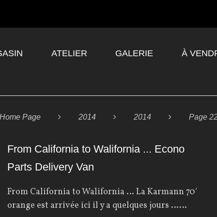
ASIN
ATELIER
GALERIE
À VEND
Home Page

2014

2014

Page 2
From California to Walifornia ... Econo
Parts Delivery Van
From California to Walifornia … La Karmann 70′
orange est arrivée ici il y a quelques jours ……