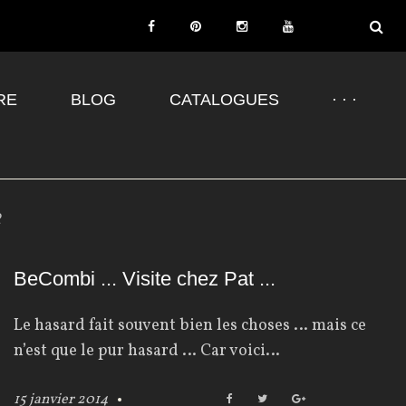
F
P
I
Y
a
i
n
o
RE
BLOG
c
CATALOGUES
n
s
u
· · ·
e
t
t
T
b
e
a
u
o
r
g
b
o
e
r
e
2
k
s
a
t
m
BeCombi ... Visite chez Pat ...
Le hasard fait souvent bien les choses … mais ce
n’est que le pur hasard … Car voici…
15 janvier 2014
F
T
G