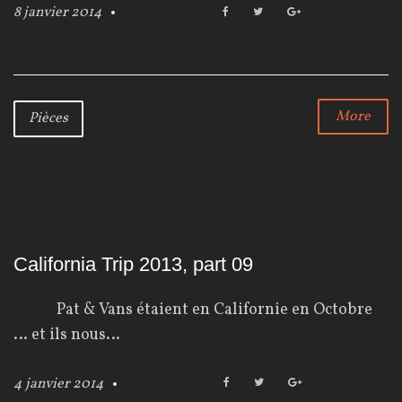
8 janvier 2014
F
T
G
a
w
o
c
i
o
e
t
g
b
t
l
o
e
e
More
o
r
+
Pièces
k
California Trip 2013, part 09
Pat & Vans étaient en Californie en Octobre
… et ils nous…
4 janvier 2014
F
T
G
a
w
o