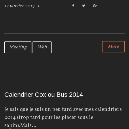
12 janvier 2014
F
T
G
a
w
o
c
i
o
e
t
g
b
t
l
o
e
e
o
r
+
k
More
Meeting
Web
Calendrier Cox ou Bus 2014
Je sais que je suis un peu tard avec mes calendriers
2014 (trop tard pour les placer sous le
sapin).Mais…