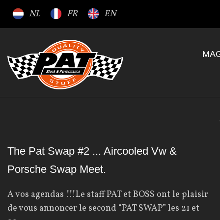
S
NL
FR
EN
k
i
p
MAG
t
o
c
o
n
t
e
A
The Pat Swap #2 ... Aircooled Vw &
n
Porsche Swap Meet.
t
n
A vos agendas !!!Le staff PAT et BO$$ ont le plaisir
de vous annoncer le second “PAT SWAP” les 21 et
n