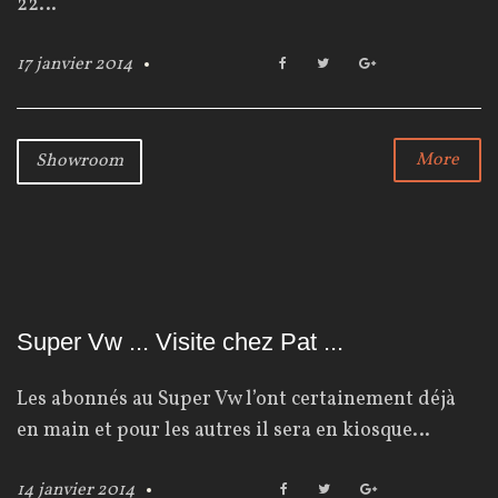
22…
é
17 janvier 2014
F
T
G
a
w
o
c
i
o
e
e
t
g
b
t
l
More
Showroom
o
e
e
o
r
+
k
:
2
Super Vw ... Visite chez Pat ...
0
Les abonnés au Super Vw l’ont certainement déjà
en main et pour les autres il sera en kiosque…
1
14 janvier 2014
F
T
G