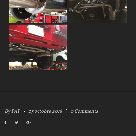
By
PAT
23 octobre 2018
0 Comments
F
T
G
a
w
o
c
i
o