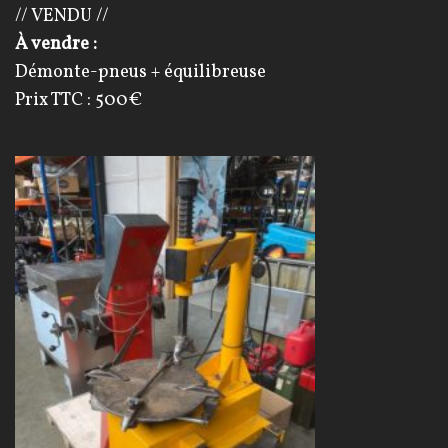
// VENDU //
À vendre :
Démonte-pneus + équilibreuse
Prix TTC : 500€