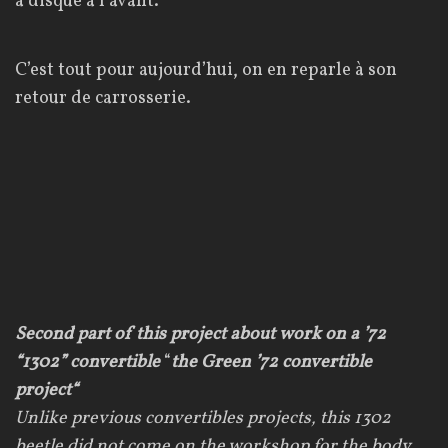
à disque à l’avant.
C’est tout pour aujourd’hui, on en reparle à son
retour de carrosserie.
Second p
art
of this
project about
work
on a
’72
“1302” convertible
“
the Green ’72 convertible
project
“
Unlike previous convertibles projects, this 1302
beetle did not come on the workshop for the body