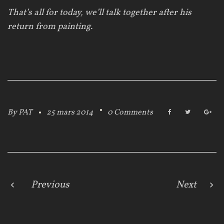
That’s all for
today,
we’ll talk
together
after his
return from
painting
.
By
PAT
25 mars 2014
0 Comments
F
T
G
a
w
o
c
i
o
e
t
g
b
t
l
o
e
e
o
r
+
k
N
Previous
Next
a