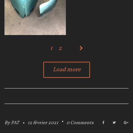
1
2
Load more
By
PAT
12 février 2021
0 Comments
F
T
G
a
w
o