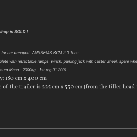
s
hop
is
SOLD !
r
for car transport,
ANSSEMS
BCM
2.0
Tons
lete with
retractable ramps
,
winch
, parking jack with caster wheel, spare whe
imum
Mass :
2000kg
,
1st reg
01-2001
ay
:
180 cm
x
400 cm
e
of the trailer
is 225
cm
x
530 cm
(from
the
tiller head