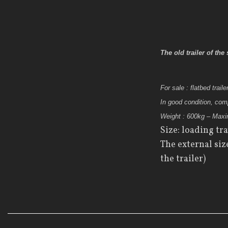
The old
trailer of the 
For sale
:
flatbed traile
In good condition
,
comp
Weight :
600kg –
Max
Size:
loading tr
The
external siz
the trailer
)