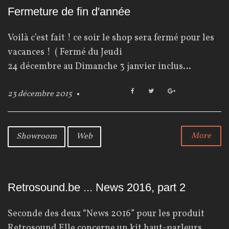
Fermeture de fin d'année
Voilà c’est fait ! ce soir le shop sera fermé pour les
vacances ! ( Fermé du Jeudi
24 décembre au Dimanche 3 janvier inclus…
F
T
G
23 décembre 2015
a
w
o
c
i
o
e
t
g
b
t
l
More
Showroom
Web
o
e
e
o
r
+
k
Retrosound.be ... News 2016, part 2
Seconde des deux “News 2016” pour les produit
Retrosound Elle concerne un kit haut-parleurs