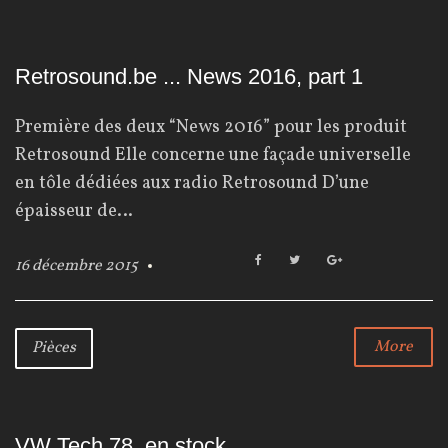
o
r
+
k
Retrosound.be ... News 2016, part 1
Première des deux “News 2016” pour les produit
Retrosound Elle concerne une façade universelle
en tôle dédiées aux radio Retrosound D’une
épaisseur de…
F
T
G
16 décembre 2015
a
w
o
c
i
o
e
t
g
b
t
l
More
Pièces
o
e
e
o
r
+
k
VW Tech 78, en stock ...