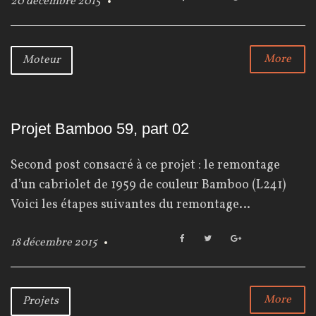
20 décembre 2015
a
w
o
c
i
o
e
t
g
b
t
l
More
Moteur
o
e
e
o
r
+
k
Projet Bamboo 59, part 02
Second post consacré à ce projet : le remontage
d’un cabriolet de 1959 de couleur Bamboo (L241)
Voici les étapes suivantes du remontage…
F
T
G
18 décembre 2015
a
w
o
c
i
o
e
t
g
b
t
l
More
Projets
o
e
e