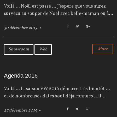
n
Voilà … Noël est passé … J’espère que vous aurez
n
survécu au souper de Noël avec belle-maman ou à…
é
F
T
G
30 décembre 2015
e
a
w
o
c
i
o
e
t
g
b
t
l
More
Showroom
Web
:
o
e
e
o
r
+
2
k
0
Agenda 2016
1
Voilà … la saison VW 2016 démarre très bientôt …
5
et de nombreuses dates sont déjà connues …il…
F
T
G
28 décembre 2015
a
w
o