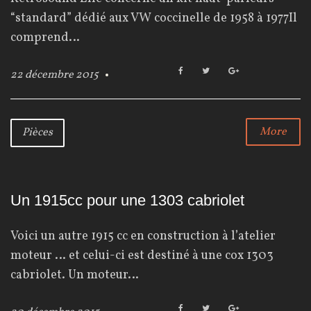
“standard” dédié aux VW coccinelle de 1958 à 1977Il
comprend…
F
T
G
22 décembre 2015
a
w
o
c
i
o
e
t
g
b
t
l
More
Pièces
o
e
e
o
r
+
k
Un 1915cc pour une 1303 cabriolet
Voici un autre 1915 cc en construction à l’atelier
moteur … et celui-ci est destiné à une cox 1303
cabriolet. Un moteur…
F
T
G