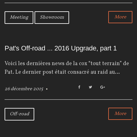
c
i
o
e
t
g
b
t
l
More
Meeting
Showroom
o
e
e
o
r
+
k
Pat's Off-road ... 2016 Upgrade, part 1
Voici les dernières news de la cox “tout terrain” de
Pat. Le dernier post était consacré au raid au…
F
T
G
26 décembre 2015
a
w
o
c
i
o
e
t
g
b
t
l
More
Off-road
o
e
e
o
r
+
k