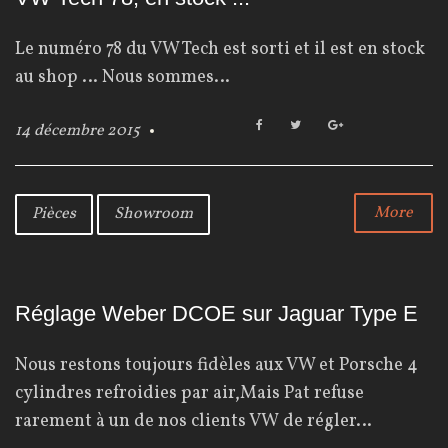
Le numéro 78 du VW Tech est sorti et il est en stock
au shop … Nous sommes…
F
T
G
14 décembre 2015
a
w
o
c
i
o
e
t
g
b
t
l
More
Pièces
Showroom
o
e
e
o
r
+
k
Réglage Weber DCOE sur Jaguar Type E
Nous restons toujours fidèles aux VW et Porsche 4
cylindres refroidies par air,Mais Pat refuse
rarement à un de nos clients VW de régler…