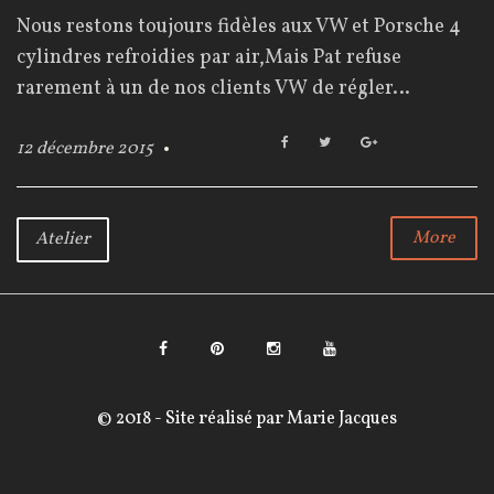
o
Nous restons toujours fidèles aux VW et Porsche 4
u
cylindres refroidies par air,Mais Pat refuse
r
rarement à un de nos clients VW de régler…
F
T
G
12 décembre 2015
a
w
o
:
c
i
o
e
t
g
1
b
t
l
More
Atelier
o
e
e
2
o
r
+
k
d
é
F
P
I
Y
c
a
i
n
o
© 2018 - Site réalisé par
Marie Jacques
e
c
n
s
u
m
e
t
t
T