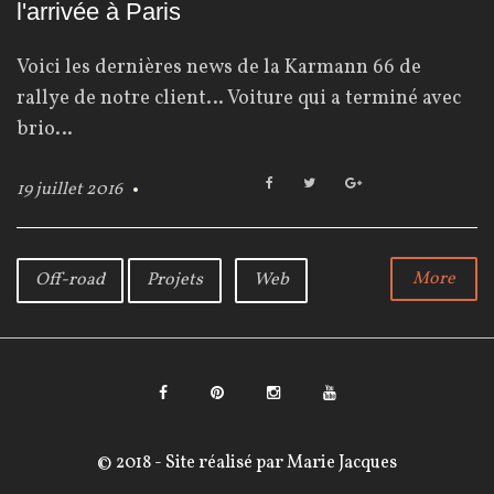
o
l'arrivée à Paris
u
Voici les dernières news de la Karmann 66 de
r
rallye de notre client… Voiture qui a terminé avec
brio…
:
F
T
G
19 juillet 2016
a
w
o
1
c
i
o
e
t
g
9
b
t
l
More
Off-road
Projets
Web
o
e
e
j
o
r
+
k
u
i
F
P
I
Y
l
a
i
n
o
© 2018 - Site réalisé par
Marie Jacques
l
c
n
s
u