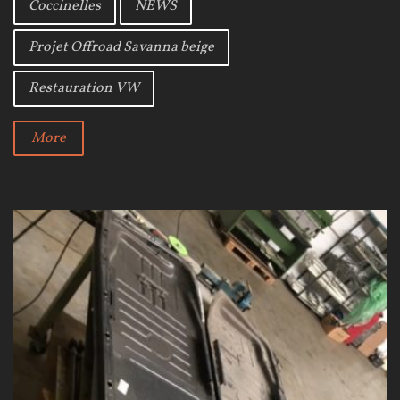
Coccinelles
NEWS
o
e
e
o
r
+
Projet Offroad Savanna beige
k
Restauration VW
More