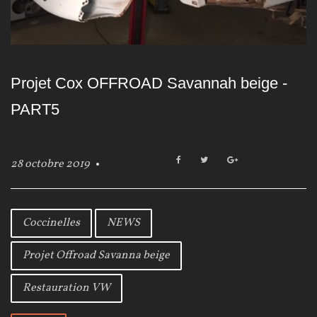
Projet Cox OFFROAD Savannah beige -
PART5
F
T
G
28 octobre 2019
a
w
o
c
i
o
e
t
g
b
t
l
Coccinelles
NEWS
o
e
e
o
r
+
Projet Offroad Savanna beige
k
Restauration VW