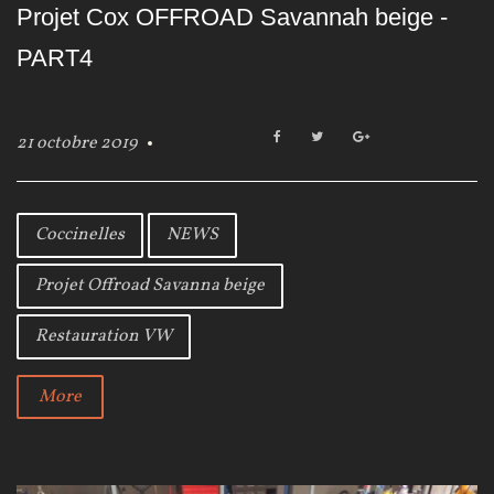
Projet Cox OFFROAD Savannah beige -
PART4
F
T
G
21 octobre 2019
a
w
o
c
i
o
e
t
g
b
t
l
Coccinelles
NEWS
o
e
e
o
r
+
Projet Offroad Savanna beige
k
Restauration VW
More