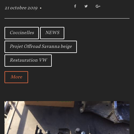
F
T
G
21 octobre 2019
a
w
o
c
i
o
e
t
g
b
t
l
Coccinelles
NEWS
o
e
e
o
r
+
Projet Offroad Savanna beige
k
Restauration VW
More