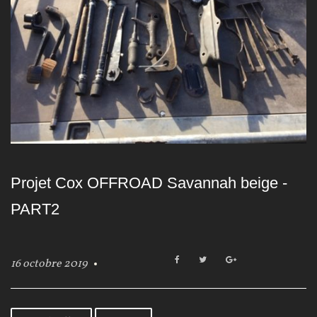
Projet Cox OFFROAD Savannah beige -
PART2
F
T
G
16 octobre 2019
a
w
o
c
i
o
e
t
g
b
t
l