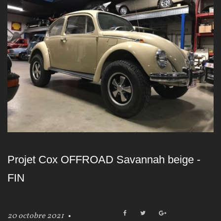
a
t
é
g
o
r
i
e
Projet Cox OFFROAD Savannah beige -
:
FIN
P
r
F
T
G
20 octobre 2021