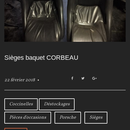
Sièges baquet CORBEAU
F
T
G
22 février 2018
a
w
o
c
i
o
e
t
g
b
t
l
Coccinelles
Déstockages
o
e
e
o
r
+
Pièces d'occasions
Porsche
Sièges
k