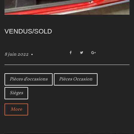
è
g
e
VENDUS/SOLD
s
F
T
G
8 juin 2022
a
w
o
c
i
o
e
t
g
b
t
l
Pièces d'occasions
Pièces Occasion
o
e
e
o
r
+
Sièges
k
More