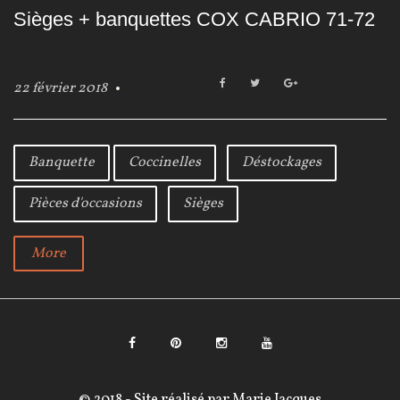
Sièges + banquettes COX CABRIO 71-72
F
T
G
22 février 2018
a
w
o
c
i
o
e
t
g
b
t
l
Banquette
Coccinelles
Déstockages
o
e
e
o
r
+
Pièces d'occasions
Sièges
k
More
F
P
I
Y
a
i
n
o
© 2018 - Site réalisé par
Marie Jacques