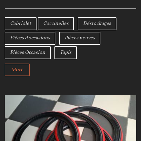
a
w
o
c
i
o
e
t
g
b
t
l
Cabriolet
Coccinelles
Déstockages
o
e
e
o
r
+
Pièces d'occasions
Pièces neuves
k
Pièces Occasion
Tapis
More