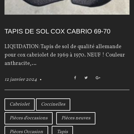
è
c
e
TAPIS DE SOL COX CABRIO 69-70
s
LIQUIDATION: Tapis de sol de qualité allemande
O
pour cox cabriolet de 1969 à 1970. NEUF ! Couleur
c
anthracite,…
c
F
T
G
12 janvier 2024
a
a
w
o
c
i
o
s
e
t
g
b
t
l
Cabriolet
Coccinelles
i
o
e
e
o
r
+
o
Pièces d'occasions
Pièces neuves
k
n
Pièces Occasion
Tapis