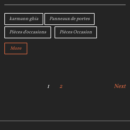
c
i
o
e
t
g
b
t
l
karmann ghia
Panneaux de portes
o
e
e
o
r
+
Pièces d'occasions
Pièces Occasion
k
More
N
1
2
Next
a
v
i