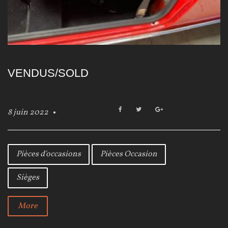
VENDUS/SOLD
F
T
G
8 juin 2022
a
w
o
c
i
o
e
t
g
b
t
l
Pièces d'occasions
Pièces Occasion
o
e
e
o
r
+
Sièges
k
More