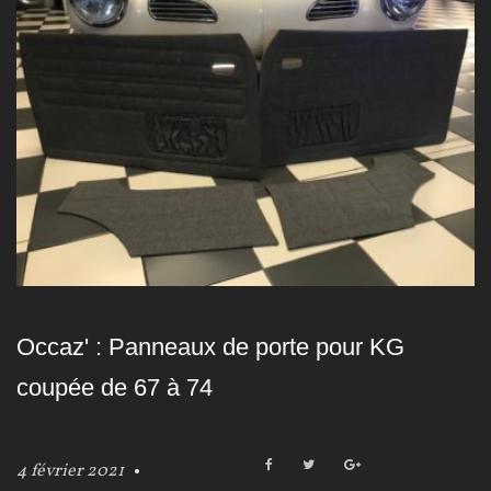
Occaz' : Panneaux de porte pour KG
coupée de 67 à 74
F
T
G
4 février 2021
a
w
o