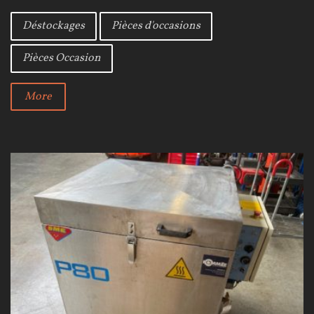
e
t
g
b
t
l
Déstockages
Pièces d'occasions
o
e
e
o
r
+
Pièces Occasion
k
More