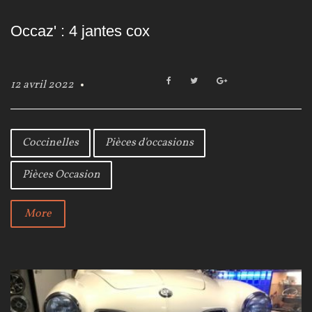
Occaz' : 4 jantes cox
F
T
G
12 avril 2022
a
w
o
c
i
o
e
t
g
b
t
l
Coccinelles
Pièces d'occasions
o
e
e
o
r
+
Pièces Occasion
k
More