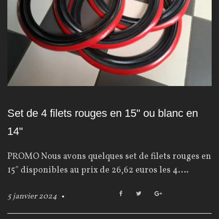
Set de 4 filets rouges en 15" ou blanc en
14"
PROMO Nous avons quelques set de filets rouges en
15″ disponibles au prix de 26,62 euros les 4.…
F
T
G
5 janvier 2024
a
w
o
c
i
o