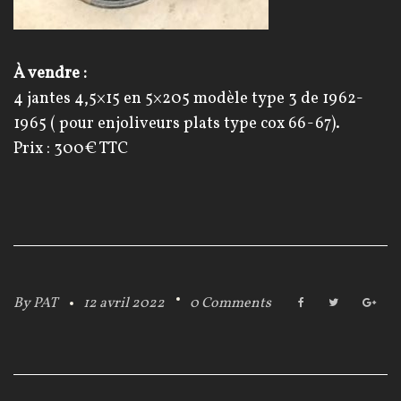
À vendre :
4 jantes 4,5×15 en 5×205 modèle type 3 de 1962-
1965 ( pour enjoliveurs plats type cox 66-67).
Prix : 300€ TTC
By
PAT
12 avril 2022
0 Comments
F
T
G
a
w
o
c
i
o
e
t
g
b
t
l
o
e
e