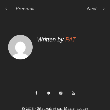
o
r
+
k
N
Previous
Next
a
v
Written by
PAT
i
g
a
t
i
o
F
P
I
Y
n
a
i
n
o
© 2018 - Site réalisé par
Marie Jacques