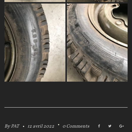
By
PAT
12 avril 2022
0 Comments
F
T
G
a
w
o