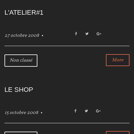
L'ATELIER#1
F
T
G
27 octobre 2008
a
w
o
c
i
o
e
t
g
b
t
l
More
Non classé
o
e
e
o
r
+
k
LE SHOP
F
T
G
15 octobre 2008
a
w
o
c
i
o
e
t
g
b
t
l