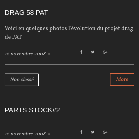
n
DRAG 58 PAT
c
l
Voici en quelques photos l’évolution du projet drag
de PAT
a
s
F
T
G
12 novembre 2008
a
w
o
s
c
i
o
e
t
g
é
b
t
l
More
Non classé
o
e
e
o
r
+
k
PARTS STOCK#2
F
T
G
12 novembre 2008
a
w
o