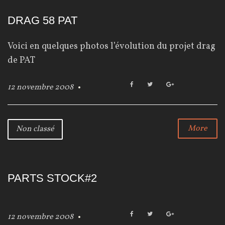
n
DRAG 58 PAT
c
l
Voici en quelques photos l’évolution du projet drag
de PAT
a
s
F
T
G
12 novembre 2008
a
w
o
s
c
i
o
e
t
g
é
b
t
l
More
Non classé
o
e
e
o
r
+
k
PARTS STOCK#2
F
T
G
12 novembre 2008
a
w
o