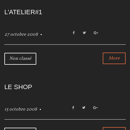
L'ATELIER#1
F
T
G
27 octobre 2008
a
w
o
c
i
o
e
t
g
b
t
l
More
Non classé
o
e
e
o
r
+
k
LE SHOP
F
T
G
15 octobre 2008
a
w
o
c
i
o
e
t
g
b
t
l