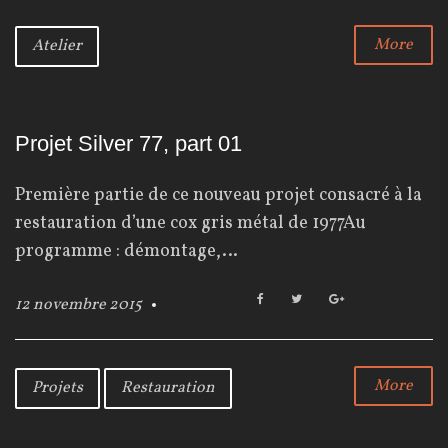
e
t
g
b
t
l
More
Atelier
o
e
e
o
r
+
k
Projet Silver 77, part 01
Première partie de ce nouveau projet consacré à la
restauration d’une cox gris métal de 1977Au
programme : démontage,…
F
T
G
12 novembre 2015
a
w
o
c
i
o
e
t
g
b
t
l
More
Projets
Restauration
o
e
e
o
r
+
k