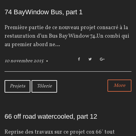
74 BayWindow Bus, part 1
Première partie de ce nouveau projet consacré à la
restauration d’un Bus Bay Window 74.Un combi qui
au premier abord ne…
F
T
G
10 novembre 2015
a
w
o
c
i
o
e
t
g
b
t
l
More
Projets
Tôlerie
o
e
e
o
r
+
k
66 off road watercooled, part 12
Reprise des travaux sur ce projet cox 66′ tout