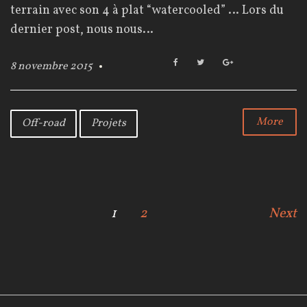
terrain avec son 4 à plat “watercooled” … Lors du
dernier post, nous nous…
F
T
G
8 novembre 2015
a
w
o
c
i
o
e
t
g
b
t
l
More
Off-road
Projets
o
e
e
o
r
+
k
N
1
2
Next
a
v
i