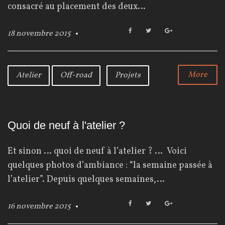
consacré au placement des deux…
F
T
G
18 novembre 2015
a
w
o
c
i
o
e
t
g
b
t
l
More
Atelier
Off-road
Projets
o
e
e
o
r
+
k
Quoi de neuf à l'atelier ?
Et sinon … quoi de neuf à l’atelier ? … Voici
quelques photos d’ambiance : “la semaine passée à
l’atelier”. Depuis quelques semaines,…
F
T
G
16 novembre 2015
a
w
o
c
i
o