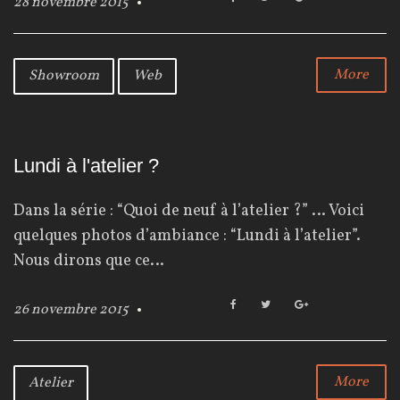
28 novembre 2015
e
a
w
o
c
i
o
2
e
t
g
b
t
l
More
Showroom
Web
0
o
e
e
o
r
+
1
k
5
Lundi à l'atelier ?
Dans la série : “Quoi de neuf à l’atelier ?” … Voici
quelques photos d’ambiance : “Lundi à l’atelier”.
Nous dirons que ce…
F
T
G
26 novembre 2015
a
w
o
c
i
o
e
t
g
b
t
l
More
Atelier
o
e
e