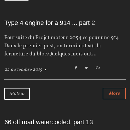
o
r
+
k
Type 4 engine for a 914 ... part 2
Poursuite du Projet moteur 2054 cc pour une 914
Dans le premier post, on terminait sur la
fermeture du bloc.Quelques mois ont…
F
T
G
22 novembre 2015
a
w
o
c
i
o
e
t
g
b
t
l
More
Moteur
o
e
e
o
r
+
k
66 off road watercooled, part 13