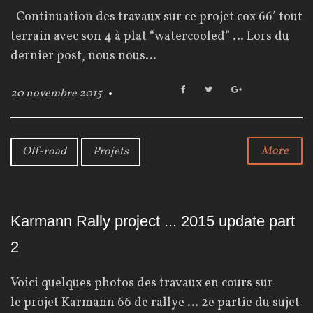
Continuation des travaux sur ce projet cox 66′ tout
terrain avec son 4 à plat “watercooled” … Lors du
dernier post, nous nous…
F
T
G
20 novembre 2015
a
w
o
c
i
o
e
t
g
b
t
l
More
Off-road
Projets
o
e
e
o
r
+
k
Karmann Rally project ... 2015 update part
2
Voici quelques photos des travaux en cours sur
le projet Karmann 66 de rallye … 2e partie du sujet