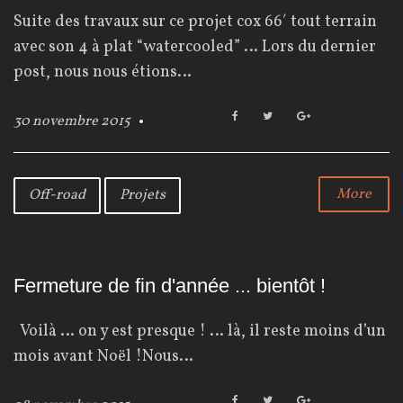
o
Suite des travaux sur ce projet cox 66′ tout terrain
i
avec son 4 à plat “watercooled” … Lors du dernier
s
post, nous nous étions…
F
T
G
30 novembre 2015
a
w
o
:
c
i
o
e
t
g
n
b
t
l
More
Off-road
Projets
o
e
e
o
o
r
+
k
v
e
Fermeture de fin d'année ... bientôt !
m
Voilà … on y est presque ! … là, il reste moins d’un
b
mois avant Noël !Nous…
r
F
T
G