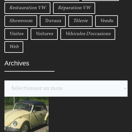
Restauration VW
Réparation VW
Showroom
Travaux
Tôlerie
Vendu
Visites
Voitures
Véhicules D'occasions
Web
Archives
A
r
c
h
i
v