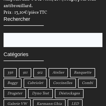
antibrouillard.
Prix : 13,10€/pièce TTC
Rechercher
S
e
a
Catégories
r
c
h
356
911
912
Atelier
Banquette
f
o
Buggy
Cabriolet
Coccinelles
Combi
r
Dragster
Dyno Test
Déstockages
:
Galerie VW
Karmann Ghia
LED