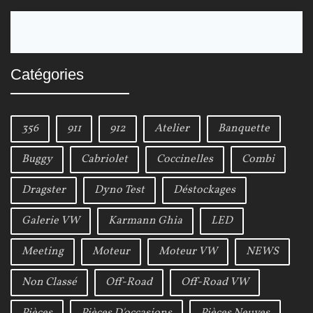
i
S
g
e
a
a
Catégories
r
t
c
i
h
356
911
912
Atelier
Banquette
f
o
o
Buggy
Cabriolet
Coccinelles
Combi
n
r
Dragster
Dyno Test
Déstockages
:
d
Galerie VW
Karmann Ghia
LED
e
Meeting
Moteur
Moteur VW
NEWS
s
Non Classé
Off-Road
Off-Road VW
a