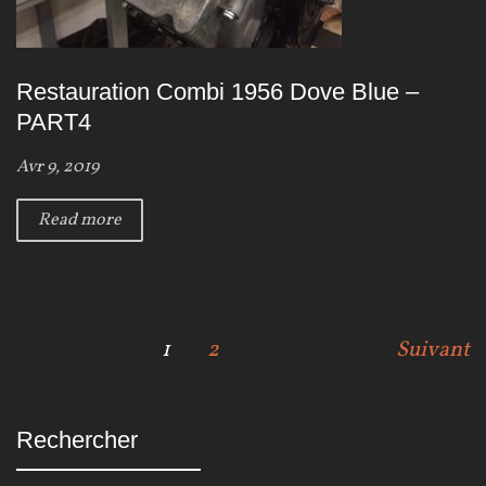
Restauration Combi 1956 Dove Blue –
PART4
Avr 9, 2019
Read more
N
1
2
Suivant
a
v
Rechercher