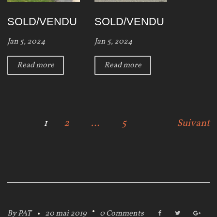
SOLD/VENDU
SOLD/VENDU
Jan 5, 2024
Jan 5, 2024
Read more
Read more
N
1
2
…
5
Suivant
a
v
i
g
By
PAT
20 mai 2019
0 Comments
F
T
G