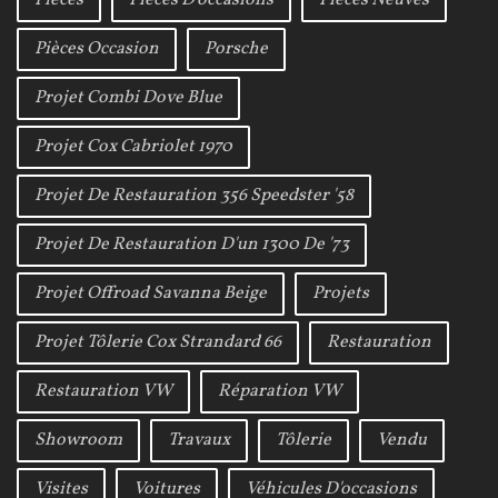
Pièces
Pièces D'occasions
Pièces Neuves
r
Pièces Occasion
Porsche
t
Projet Combi Dove Blue
i
Projet Cox Cabriolet 1970
c
Projet De Restauration 356 Speedster '58
l
Projet De Restauration D'un 1300 De '73
e
s
Projet Offroad Savanna Beige
Projets
Projet Tôlerie Cox Strandard 66
Restauration
Restauration VW
Réparation VW
Showroom
Travaux
Tôlerie
Vendu
Visites
Voitures
Véhicules D'occasions