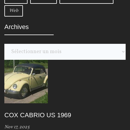
Web
Archives
A
r
c
h
i
v
e
s
COX CABRIO US 1969
Nov 17, 2025