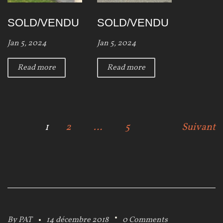
SOLD/VENDU
SOLD/VENDU
Jan 5, 2024
Jan 5, 2024
Read more
Read more
N
1
2
…
5
Suivant
a
v
i
g
By
PAT
14 décembre 2018
0 Comments