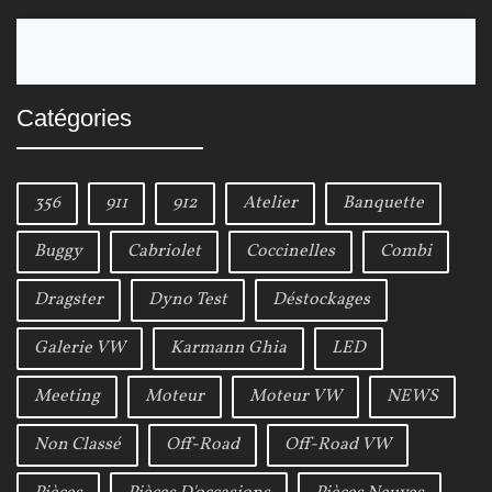
S
e
a
Catégories
r
c
h
356
911
912
Atelier
Banquette
f
o
Buggy
Cabriolet
Coccinelles
Combi
r
Dragster
Dyno Test
Déstockages
:
Galerie VW
Karmann Ghia
LED
Meeting
Moteur
Moteur VW
NEWS
Non Classé
Off-Road
Off-Road VW